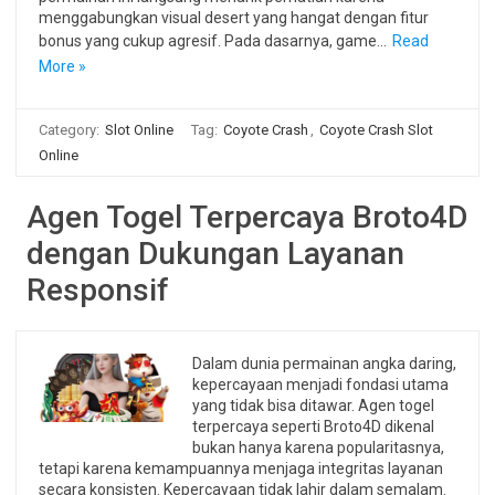
menggabungkan visual desert yang hangat dengan fitur
bonus yang cukup agresif. Pada dasarnya, game…
Read
More »
Category:
Slot Online
Tag:
Coyote Crash
,
Coyote Crash Slot
Online
Agen Togel Terpercaya Broto4D
dengan Dukungan Layanan
Responsif
Dalam dunia permainan angka daring,
kepercayaan menjadi fondasi utama
yang tidak bisa ditawar. Agen togel
terpercaya seperti Broto4D dikenal
bukan hanya karena popularitasnya,
tetapi karena kemampuannya menjaga integritas layanan
secara konsisten. Kepercayaan tidak lahir dalam semalam.