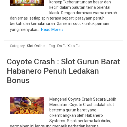
konsep “keberuntungan besar dan
kecil” dalam balutan tema oriental
klasik. Dengan dominasi warna merah
dan emas, setiap spin terasa seperti perayaan penuh
berkah dan kemakmuran. Game ini cocok untuk pemain
yang menyukai…
Read More »
Category:
Slot Online
Tag:
Da Fu Xiao Fu
Coyote Crash : Slot Gurun Barat
Habanero Penuh Ledakan
Bonus
Mengenal Coyote Crash Secara Lebih
Mendalam Coyote Crash adalah slot
bertema gurun barat yang
dikembangkan oleh Habanero
Systems. Sejak pertama kali dirilis,
permainan ini langsung menarik perhatian karena