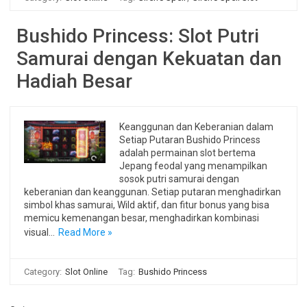
Bushido Princess: Slot Putri
Samurai dengan Kekuatan dan
Hadiah Besar
Keanggunan dan Keberanian dalam
Setiap Putaran Bushido Princess
adalah permainan slot bertema
Jepang feodal yang menampilkan
sosok putri samurai dengan
keberanian dan keanggunan. Setiap putaran menghadirkan
simbol khas samurai, Wild aktif, dan fitur bonus yang bisa
memicu kemenangan besar, menghadirkan kombinasi
visual…
Read More »
Category:
Slot Online
Tag:
Bushido Princess