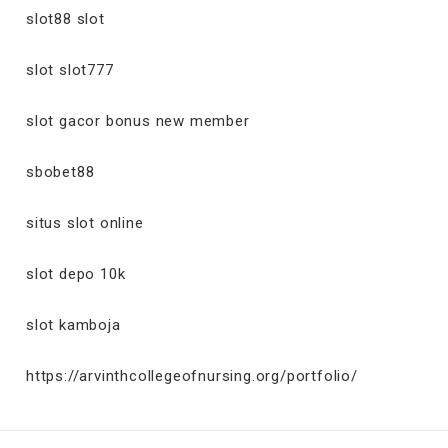
slot88 slot
slot slot777
slot gacor bonus new member
sbobet88
situs slot online
slot depo 10k
slot kamboja
https://arvinthcollegeofnursing.org/portfolio/