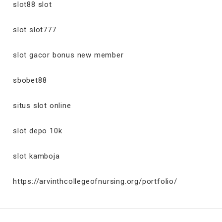
slot88 slot
slot slot777
slot gacor bonus new member
sbobet88
situs slot online
slot depo 10k
slot kamboja
https://arvinthcollegeofnursing.org/portfolio/