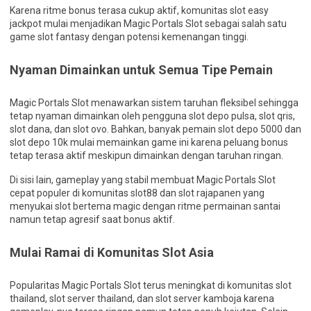
Karena ritme bonus terasa cukup aktif, komunitas slot easy
jackpot mulai menjadikan Magic Portals Slot sebagai salah satu
game slot fantasy dengan potensi kemenangan tinggi.
Nyaman Dimainkan untuk Semua Tipe Pemain
Magic Portals Slot menawarkan sistem taruhan fleksibel sehingga
tetap nyaman dimainkan oleh pengguna slot depo pulsa, slot qris,
slot dana, dan slot ovo. Bahkan, banyak pemain slot depo 5000 dan
slot depo 10k mulai memainkan game ini karena peluang bonus
tetap terasa aktif meskipun dimainkan dengan taruhan ringan.
Di sisi lain, gameplay yang stabil membuat Magic Portals Slot
cepat populer di komunitas slot88 dan slot rajapanen yang
menyukai slot bertema magic dengan ritme permainan santai
namun tetap agresif saat bonus aktif.
Mulai Ramai di Komunitas Slot Asia
Popularitas Magic Portals Slot terus meningkat di komunitas slot
thailand, slot server thailand, dan slot server kamboja karena